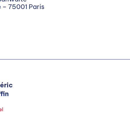
 – 75001 Paris
éric
fin
el