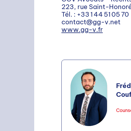
223, rue Saint-Honoré
Tél. : +33 1 44 51 05 70
contact@gg-v.net
Rechercher
www.gg-v.fr
Fréd
Couf
Couns