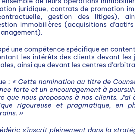
l’ensemble de leurs opérations immobilièr
ration juridique, contrats de promotion i
ontractuelle, gestion des litiges), a
stion immobilières (acquisitions d’actif
management).
ppé une compétence spécifique en content
ntant les intérêts des clients devant les ju
ales, ainsi que devant les centres d’arbitr
ue :
« Cette nomination au titre de Couns
nce forte et un encouragement à poursu
e que nous proposons à nos clients. J’ai
ique rigoureuse et pragmatique, en p
ains. »
édéric s’inscrit pleinement dans la straté