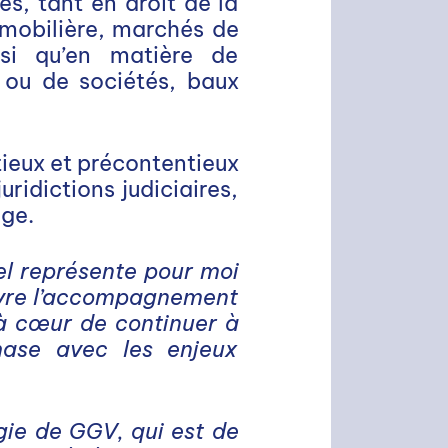
es, tant en droit de la
mmobilière, marchés de
insi qu’en matière de
s ou de sociétés, baux
ieux et précontentieux
ridictions judiciaires,
age.
el représente pour moi
ivre l’accompagnement
 à cœur de continuer à
hase avec les enjeux
gie de GGV, qui est de