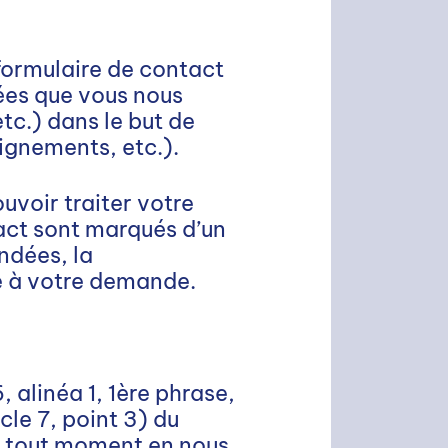
formulaire de contact
nées que vous nous
c.) dans le but de
ignements, etc.).
uvoir traiter votre
act sont marqués d’un
ndées, la
e à votre demande.
 alinéa 1, 1ère phrase,
le 7, point 3) du
à tout moment en nous