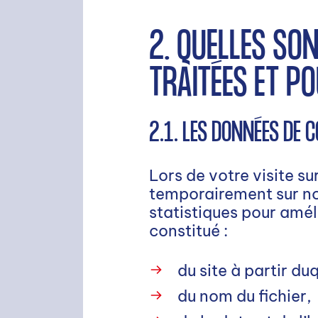
2. QUELLES SO
TRAITÉES ET P
2.1. LES DONNÉES DE 
Lors de votre visite su
temporairement sur not
statistiques pour améli
constitué :
RECHERCHE
du site à partir du
du nom du fichier,