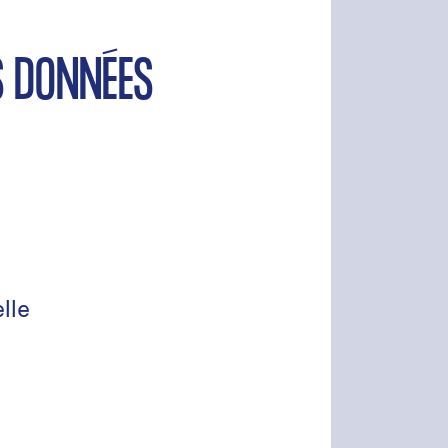
S DONNÉES
lle