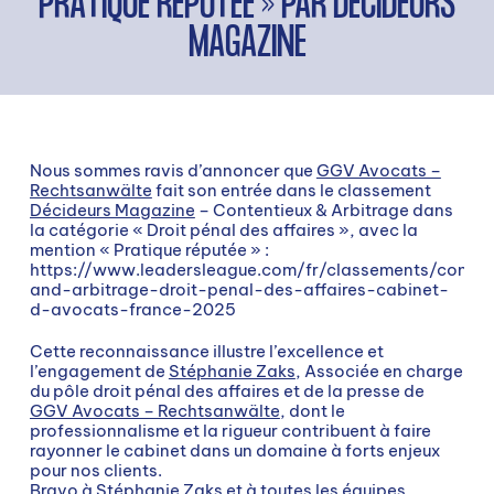
PRATIQUE RÉPUTÉE » PAR DÉCIDEURS
MAGAZINE
Nous sommes ravis d’annoncer que
GGV Avocats –
Rechtsanwälte
fait son entrée dans le classement
Décideurs Magazine
– Contentieux & Arbitrage dans
la catégorie « Droit pénal des affaires », avec la
mention « Pratique réputée » :
https://www.leadersleague.com/fr/classements/conten
and-arbitrage-droit-penal-des-affaires-cabinet-
d-avocats-france-2025
Cette reconnaissance illustre l’excellence et
l’engagement de
Stéphanie Zaks
, Associée en charge
du pôle droit pénal des affaires et de la presse de
GGV Avocats – Rechtsanwälte
, dont le
professionnalisme et la rigueur contribuent à faire
rayonner le cabinet dans un domaine à forts enjeux
pour nos clients.
Bravo à
Stéphanie Zaks
et à toutes les équipes