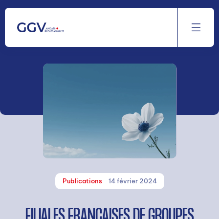
Aller
au
contenu
Publications
14 février 2024
FILIALES FRANÇAISES DE GROUPES