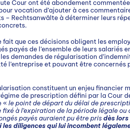
aute Cour ont été abondement commentées 
pour vocation d’ajouter à ces commentaire
s – Rechtsanwälte à déterminer leurs répe
concrets.
e fait que ces décisions obligent les employ
s payés de l’ensemble de leurs salariés en
 les demandes de régularisation d’indemn
tté l’entreprise et pouvant être concernés p
arisation constituent un enjeu financier m
régime de prescription défini par la Cour d
e «
le point de départ du délai de prescript
fixé à l’expiration de la période légale ou
congés payés auraient pu être pris
dès lors
i les diligences qui lui incombent légalem