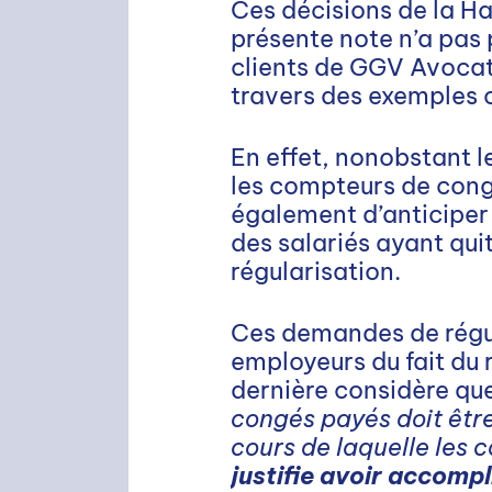
Ces décisions de la H
présente note n’a pas 
clients de GGV Avocat
travers des exemples 
En effet, nonobstant l
les compteurs de congé
également d’anticiper
des salariés ayant qui
régularisation.
Ces demandes de régul
employeurs du fait du 
RECHERCHE
dernière considère qu
congés payés doit être 
cours de laquelle les 
justifie avoir accompl