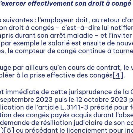
 d’exercer effectivement son droit à congé
 suivantes : l’employeur doit, au retour d’
son droit à congés – c’est-à-dire lui notifi
ris durant son arrêt maladie – et l’inviter
i par exemple le salarié est ensuite de nou
és, le compteur de congé continue à tourn
uge par ailleurs qu’en cours de contrat, le
léer à la prise effective des congés
[4]
.
et immédiate de cette jurisprudence de la
27 septembre 2023 puis le 12 octobre 2023 
ication de l’article L.3141-3 précité pour fa
on des congés payés acquis durant l’abs
demande de résiliation judiciaire de son co
3)
[5]
ou précédant le licenciement pour ina