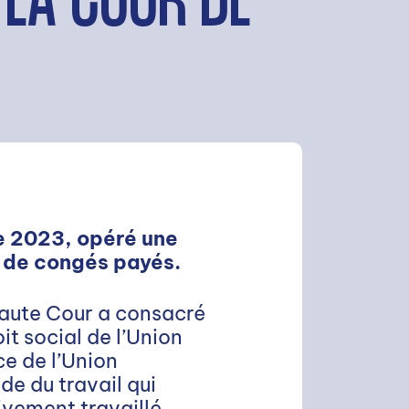
 LA COUR DE
e 2023, opéré une
e de congés payés.
 Haute Cour a consacré
t social de l’Union
ce de l’Union
de du travail qui
tivement travaillé