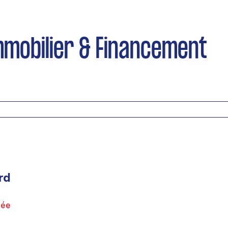
mmobilier & Financement
rd
iée