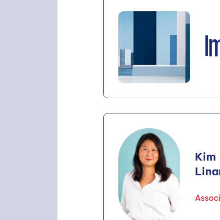
I
Kim
Lina
Assoc