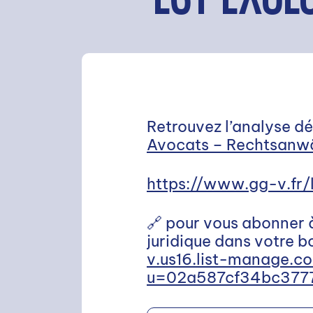
Retrouvez l’analyse dé
Avocats – Rechtsanw
https://www.gg-v.fr
🔗 pour vous abonner à 
juridique dans votre boî
v.us16.list-manage.c
u=02a587cf34bc377