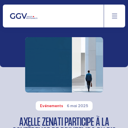
Aller
au
contenu
Evénements
6 mai 2025
AXELLE ZENATI PARTICIPE À LA