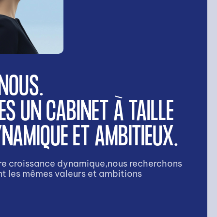
NOUS.
S UN CABINET À TAILLE
NAMIQUE ET AMBITIEUX.
tre croissance dynamique,nous recherchons
t les mêmes valeurs et ambitions