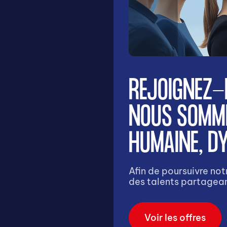
REJOIGNEZ-
NOUS SOMME
HUMAINE, DY
Afin de poursuivre no
des talents partagean
Voir les offres