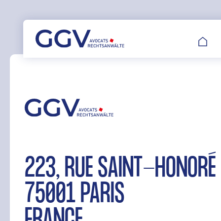
Aller
au
contenu
223, RUE SAINT-HONO
75001 PARIS