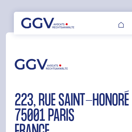
Aller
au
contenu
223, RUE SAINT-HONO
75001 PARIS