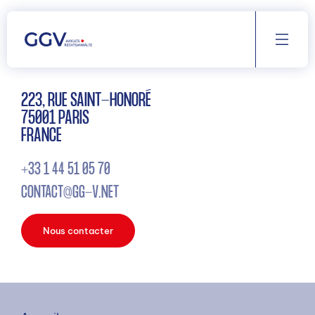
Aller
au
contenu
223, RUE SAINT-HONORÉ
75001 PARIS
FRANCE
+33 1 44 51 05 70
CONTACT@GG-V.NET
Nous contacter
RECHERCHE