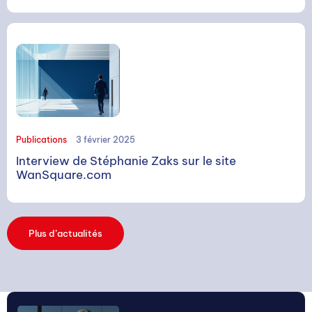
RECHERCHE
Publications
3 février 2025
Interview de Stéphanie Zaks sur le site
Rechercher
WanSquare.com
Plus d’actualités