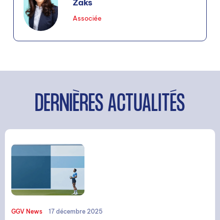
Zaks
Associée
DERNIÈRES ACTUALITÉS
GGV News
17 décembre 2025