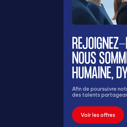
REJOIGNEZ-
NOUS SOMME
HUMAINE, DY
Afin de poursuivre no
des talents partagean
Voir les offres