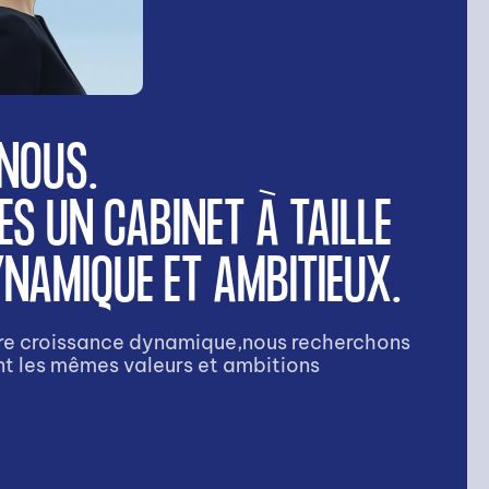
NOUS.
S UN CABINET À TAILLE
NAMIQUE ET AMBITIEUX.
tre croissance dynamique,nous recherchons
t les mêmes valeurs et ambitions