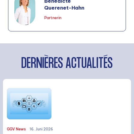
Bénédicte
Querenet-Hahn
Partnerin
DERNIÈRES ACTUALITÉS
GGV News
16. Juni 2026