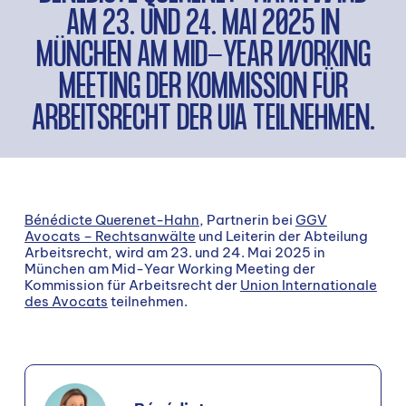
AM 23. UND 24. MAI 2025 IN
MÜNCHEN AM MID-YEAR WORKING
MEETING DER KOMMISSION FÜR
ARBEITSRECHT DER UIA TEILNEHMEN.
Bénédicte Querenet-Hahn
, Partnerin bei
GGV
Avocats – Rechtsanwälte
und Leiterin der Abteilung
Arbeitsrecht, wird am 23. und 24. Mai 2025 in
München am Mid-Year Working Meeting der
Kommission für Arbeitsrecht der
Union Internationale
des Avocats
teilnehmen.