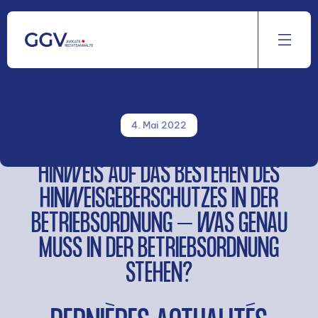
Aller
au
contenu
4. Mai 2022
HINWEIS AUF DAS BESTEHEN DES
HINWEISGEBERSCHUTZES IN DER
BETRIEBSORDNUNG – WAS GENAU
MUSS IN DER BETRIEBSORDNUNG
STEHEN?