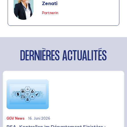
Zenati
Partnerin
DERNIÈRES ACTUALITÉS
GGV News
16. Juni 2026
RSA-Kontrollen im Département Finistère :