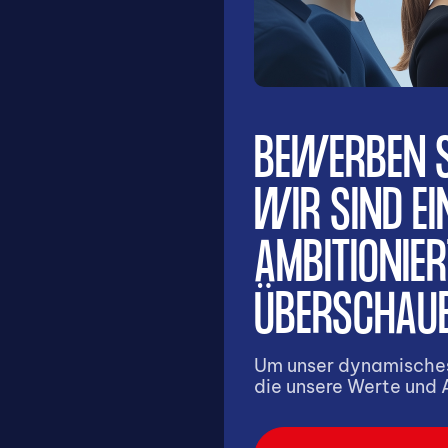
BEWERBEN SI
WIR SIND EI
,
AMBITIONIER
ÜBERSCHAUB
Um unser dynamisches
die unsere Werte und 