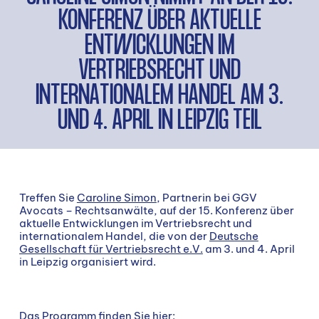
KONFERENZ ÜBER AKTUELLE
ENTWICKLUNGEN IM
VERTRIEBSRECHT UND
INTERNATIONALEM HANDEL AM 3.
UND 4. APRIL IN LEIPZIG TEIL
Treffen Sie
Caroline Simon
, Partnerin bei GGV
Avocats – Rechtsanwälte, auf der 15. Konferenz über
aktuelle Entwicklungen im Vertriebsrecht und
internationalem Handel, die von der
Deutsche
Gesellschaft für Vertriebsrecht e.V.
am 3. und 4. April
in Leipzig organisiert wird.
Das Programm finden Sie hier: